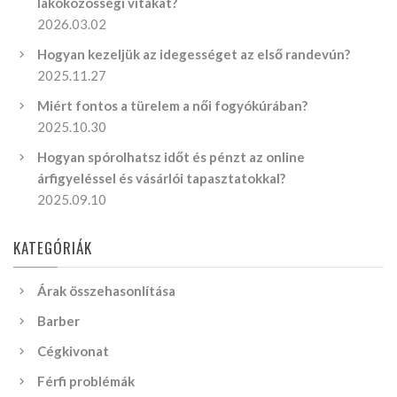
lakóközösségi vitákat?
2026.03.02
Hogyan kezeljük az idegességet az első randevún?
2025.11.27
Miért fontos a türelem a női fogyókúrában?
2025.10.30
Hogyan spórolhatsz időt és pénzt az online
árfigyeléssel és vásárlói tapasztatokkal?
2025.09.10
KATEGÓRIÁK
Árak összehasonlítása
Barber
Cégkivonat
Férfi problémák