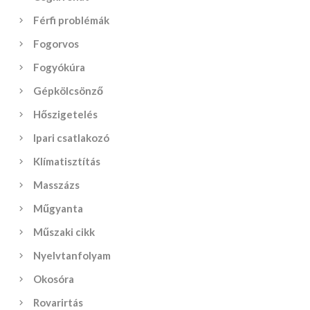
Férfi problémák
Fogorvos
Fogyókúra
Gépkölcsönző
Hőszigetelés
Ipari csatlakozó
Klímatisztítás
Masszázs
Műgyanta
Műszaki cikk
Nyelvtanfolyam
Okosóra
Rovarirtás