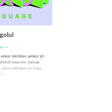
golul
ek >>
 ember életében, amikor jól
gfelelő ismerete. Vannak
 ahol szükséges az, hogy
, i ...