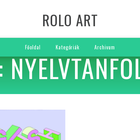
ROLO ART
Főoldal
Kategóriák
Archivum
: NYELVTANFO