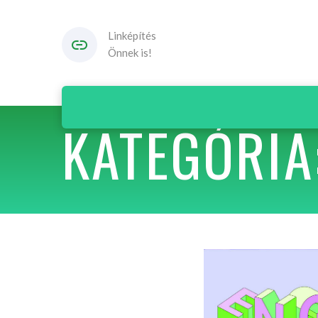
Linképítés
Önnek is!
KATEGÓRIA