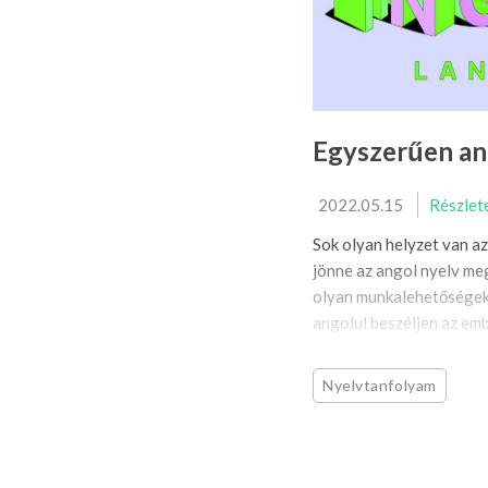
Egyszerűen an
2022.05.15
Részlet
Sok olyan helyzet van az
jönne az angol nyelv me
olyan munkalehetőségek,
angolul beszéljen az ember
Nyelvtanfolyam