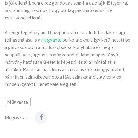
is jól ellenáll, nem okoz gondot az sem, ha az olaj kilöttyen rá.
Sőt, ami még hasznos, hogy utólag javítható is, szinte
észrevehetetlenül.
A rengeteg előny miatt az ipar után elkezdődött a lakossági
felhasználása is a
műgyanta
burkolatoknak. Így kerülhetett be
a garázsok után a fürdőszobákba, konyhákba és még a
nappalikba is, ugyanis a műgyantából lehet magas fényű,
márvány hatású felületet is képezni, és akár mintákat is
alárakni. Ráadásul hatalmas a színválaszték a műgyantából,
bármilyen szín kikeverhető a RAL színskáláról, így tényleg
minden igényt ki lehet vele elégíteni.
Műgyanta
Megosztás