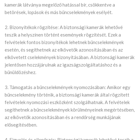
kamerák látványa megelőző hatással bír, csökkentve a
betörések, lopások és más bűncselekmények esélyét.
2. Bizonyítékok rögzítése: A biztonsági kamerák lehetővé
teszik a helyszínen történt események rögzítését. Ezek a
felvételek fontos bizonyítékok lehetnek bűncselekmények
esetén, és segíthetnek az elkövetők azonosításában és az
elkövetett cselekmények bizonyításában. A biztonsági kamerák
jelentősen hozzájárulnak az igazságszolgáltatáshoz és a
bűnüldözéshez.
3. Támogatás a bűncselekmények nyomozásában: Amikor egy
bűncselekmény történik, a biztonsági kamerák által rögzített
felvételek nyomozási eszközként szolgálhatnak. A felvételek
segíthetnek a bűncselekmények körülményeinek megértésében,
az elkövetők azonosításában és a rendőrség munkájának
elősegítésében.
4. Figyelés és ellenőrzés: Biztonsági kamerák lehetővé teszik a