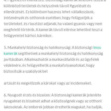
különböző területek és helyszínek távoli figyelését és
ellenőrzését. Ez különösen hasznos lehet vállalkozások,
intézmények és otthonok esetében, hogy felügyeljék a
területeket, és riasztást adjanak, ha valami gyanús vagy nem
megfelelő történik. A kamerák távoli elérése lehetővé teszi a
felügyeletet bárhol, bármikor.
5. Munkahelyi biztonság és hatékonyság: A biztonsági
imou
kamerák
segíthetnek a munkahelyi biztonság és hatékonyság
javításában. Alkalmazhatók a munkavállalók és az ügyfelek
védelmére, és felügyelhetik a munkafolyamatokat, hogy
biztosítsák a szabályok bet
artását és megelőzzék a károkat vagy az incidenseket.
6. Nyugodt érzés és bizalom: A biztonsági kamerák jelenléte
nyugalmat és bizalmat adhat a közösségnek vagy az otthoni
lakosoknak. Az emberek jobban érezhetik magukat, ha tudják,