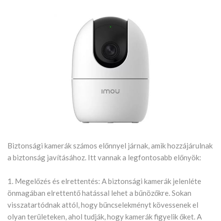
Biztonsági kamerák számos előnnyel járnak, amik hozzájárulnak
a biztonság javításához. Itt vannak a legfontosabb előnyök:
1. Megelőzés és elrettentés: A biztonsági kamerák jelenléte
önmagában elrettentő hatással lehet a bűnözőkre. Sokan
visszatartódnak attól, hogy bűncselekményt kövessenek el
olyan területeken, ahol tudják, hogy kamerák figyelik őket. A