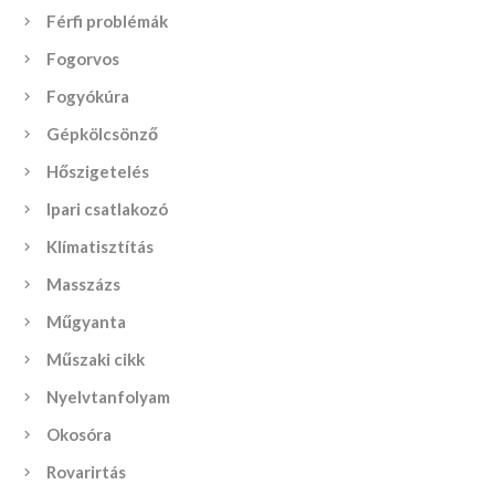
Férfi problémák
Fogorvos
Fogyókúra
Gépkölcsönző
Hőszigetelés
Ipari csatlakozó
Klímatisztítás
Masszázs
Műgyanta
Műszaki cikk
Nyelvtanfolyam
Okosóra
Rovarirtás